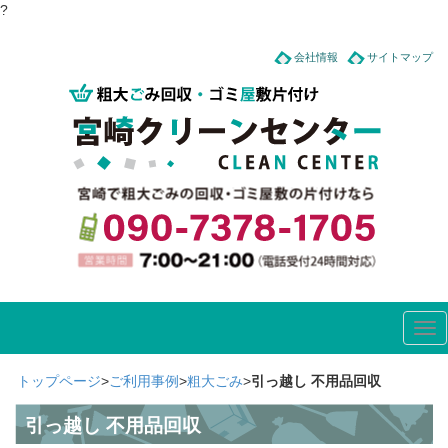
?
会社情報
サイトマップ
Tog
nav
トップページ
>
ご利用事例
>
粗大ごみ
>
引っ越し 不用品回収
引っ越し 不用品回収