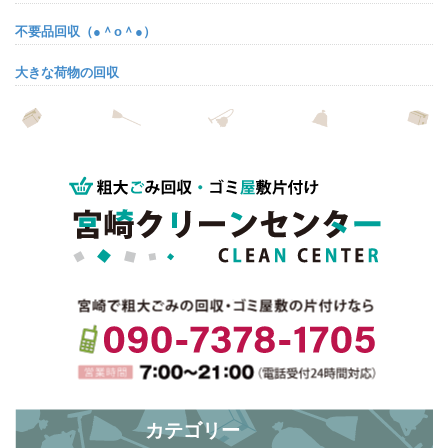
不要品回収（●＾o＾●）
大きな荷物の回収
? ゴールデンウィーク★
カテゴリー
夜中(>_<) ?